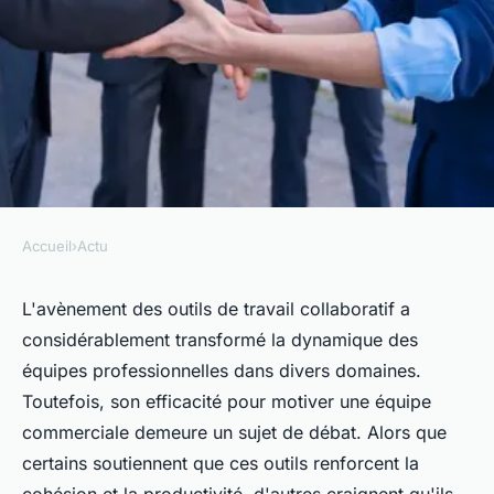
Accueil
›
Actu
ACTU
Outil de travail collaboratif :
L'avènement des outils de travail collaboratif a
considérablement transformé la dynamique des
Est-ce efficace pour motiver
équipes professionnelles dans divers domaines.
une équipe commerciale ?
Toutefois, son efficacité pour motiver une équipe
commerciale demeure un sujet de débat. Alors que
Charles
•
10 avril 2024
•
4 min de lecture
certains soutiennent que ces outils renforcent la