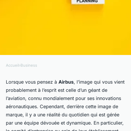
Accueil
›
Business
BUSINESS
Le rôle du comité d'entreprise
Lorsque vous pensez à
Airbus
, l’image qui vous vient
probablement à l’esprit est celle d’un géant de
Airbus à Nantes
l’aviation, connu mondialement pour ses innovations
aéronautiques. Cependant, derrière cette image de
Thomas
•
14 septembre 2023
•
6 min de lecture
marque, il y a une réalité du quotidien qui est gérée
par une équipe dévouée et dynamique. En particulier,