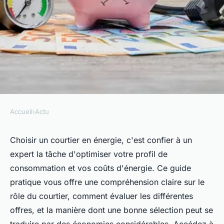
Accueil
›
Actu
ACTU
Courtier en énergie : votre
Choisir un courtier en énergie, c'est confier à un
expert la tâche d'optimiser votre profil de
guide pour choisir
consommation et vos coûts d'énergie. Ce guide
pratique vous offre une compréhension claire sur le
Charles
•
28 mai 2024
•
3 min de lecture
rôle du courtier, comment évaluer les différentes
offres, et la manière dont une bonne sélection peut se