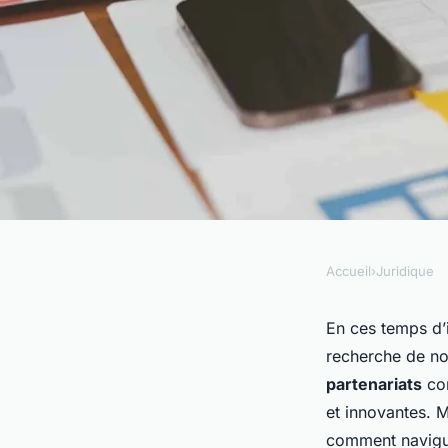
Accueil
›
Juridique
JURIDIQUE
Comment gérer les 
En ces temps d’
recherche de no
juridiques des parte
partenariats
com
et innovantes. M
branding ?
comment navigue