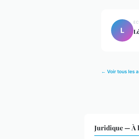
EC
L
L
← Voir tous les a
Juridique — À 