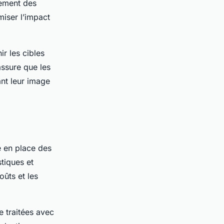
nement des
miser l’impact
nir les cibles
assure que les
ant leur image
 en place des
stiques et
ûts et les
e traitées avec