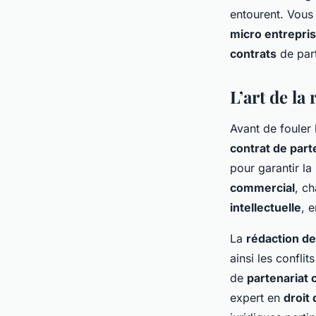
entourent. Vous 
micro entrepri
Léa
•
28 décembre 2023
•
4 min de lecture
contrats
de part
L’art de la
Avant de fouler 
contrat de part
pour garantir la
commercial
, c
intellectuelle
, 
La
rédaction de
ainsi les conflit
de
partenariat
expert en
droit 