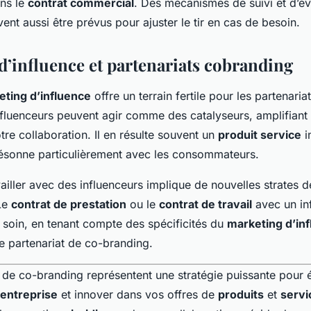
ns le
contrat commercial
. Des mécanismes de suivi et d’év
ent aussi être prévus pour ajuster le tir en cas de besoin.
d’influence et partenariats cobranding
ting d’influence
offre un terrain fertile pour les partenaria
nfluenceurs peuvent agir comme des catalyseurs, amplifiant 
otre collaboration. Il en résulte souvent un
produit service
i
sonne particulièrement avec les consommateurs.
iller avec des influenceurs implique de nouvelles strates d
 Le
contrat de prestation
ou le
contrat de travail
avec un in
 soin, en tenant compte des spécificités du
marketing d’in
e partenariat de co-branding.
 de co-branding représentent une stratégie puissante pour 
entreprise
et innover dans vos offres de
produits
et
servi