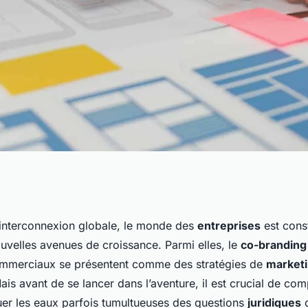
questions
interconnexion globale, le monde des
entreprises
est cons
uvelles avenues de croissance. Parmi elles, le
co-branding
nariats de co-
merciaux se présentent comme des stratégies de
market
ais avant de se lancer dans l’aventure, il est crucial de co
r les eaux parfois tumultueuses des questions
juridiques
q