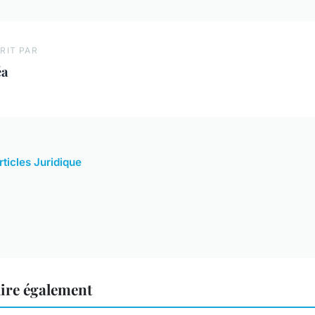
RIT PAR
éa
rticles Juridique
lire également