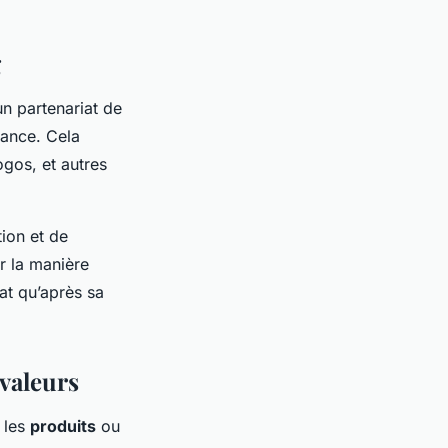
g
n partenariat de
lance. Cela
ogos, et autres
tion et de
r la manière
iat qu’après sa
 valeurs
 les
produits
ou