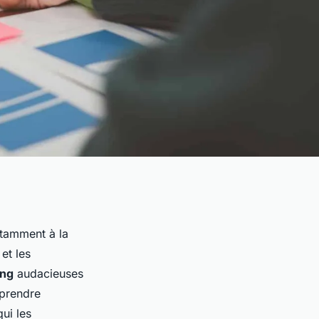
tamment à la
et les
ing
audacieuses
mprendre
ui les