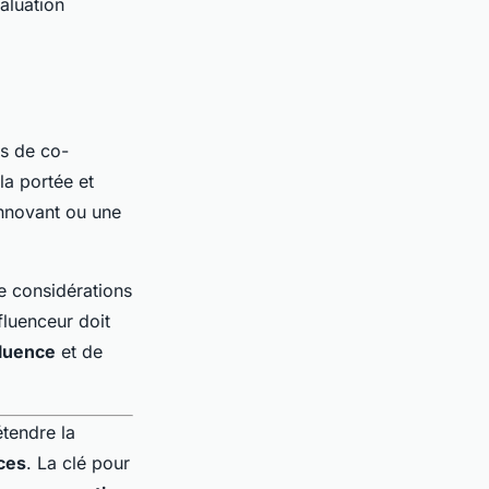
aluation
ts de co-
la portée et
nnovant ou une
e considérations
fluenceur doit
fluence
et de
étendre la
ces
. La clé pour